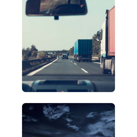

CITY COURIER