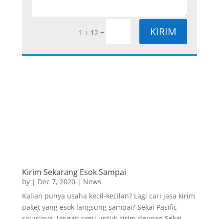
KIRIM
=
1 + 12
Kirim Sekarang Esok Sampai
by
|
Dec 7, 2020
|
News
Kalian punya usaha kecil-kecilan? Lagi cari jasa kirim
paket yang esok langsung sampai? Sekai Pasific
solusinya. Jangan ragu untuk kirim dengan Sekai