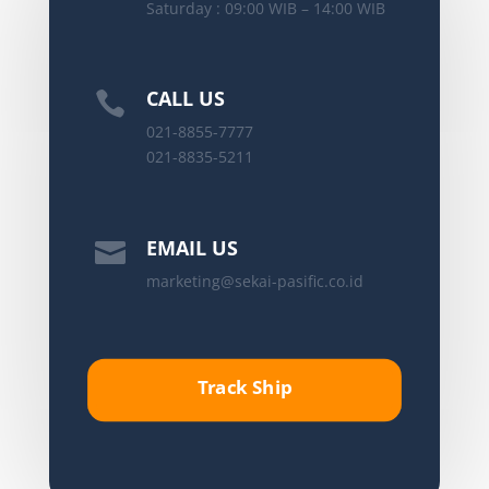
Saturday : 09:00 WIB – 14:00 WIB
CALL US

021-8855-7777
021-8835-5211
EMAIL US

marketing@sekai-pasific.co.id
Track Ship