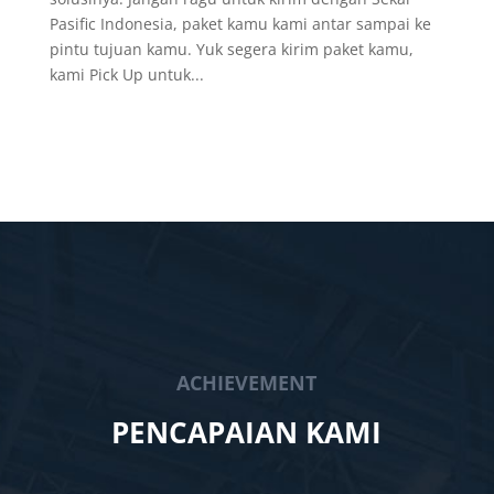
Pasific Indonesia, paket kamu kami antar sampai ke
pintu tujuan kamu. Yuk segera kirim paket kamu,
kami Pick Up untuk...
ACHIEVEMENT
PENCAPAIAN KAMI