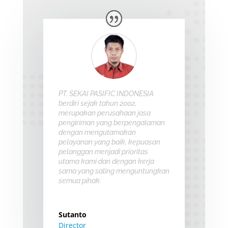
PT. SEKAI PASIFIC INDONESIA
berdiri sejak tahun 2002,
merupakan perusahaan jasa
pengiriman yang berpengalaman
dengan mengutamakan
pelayanan yang baik, kepuasan
pelanggan menjadi prioritas
utama kami dan dengan kerja
sama yang saling menguntungkan
semua pihak.
Sutanto
Director